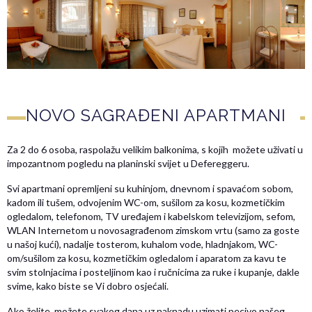
NOVO SAGRAĐENI APARTMANI
Za 2 do 6 osoba, raspolažu velikim balkonima, s kojih možete uživati u
impozantnom pogledu na planinski svijet u Defereggeru.
Svi apartmani opremljeni su kuhinjom, dnevnom i spavaćom sobom,
kadom ili tušem, odvojenim WC-om, sušilom za kosu, kozmetičkim
ogledalom, telefonom, TV uređajem i kabelskom televizijom, sefom,
WLAN Internetom u novosagrađenom zimskom vrtu (samo za goste
u našoj kući), nadalje tosterom, kuhalom vode, hladnjakom, WC-
om/sušilom za kosu, kozmetičkim ogledalom i aparatom za kavu te
svim stolnjacima i posteljinom kao i ručnicima za ruke i kupanje, dakle
svime, kako biste se Vi dobro osjećali.
Ako želite, možete svakog dana uz naknadu uzimati pecivo našeg