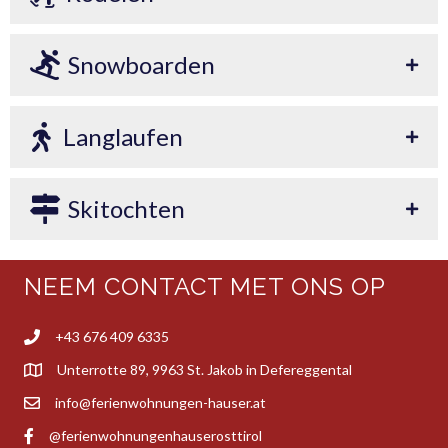
Snowboarden
Langlaufen
Skitochten
NEEM CONTACT MET ONS OP
+43 676 409 6335
Unterrotte 89, 9963 St. Jakob in Defereggental
info@ferienwohnungen-hauser.at
@ferienwohnungenhauserosttirol